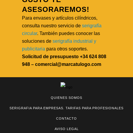
ASESORAREMOS!
Para envases y artículos cilíndricos,
consulta nuestro servicio de
serigrafía
circular
. También puedes conocer las
soluciones de
serigrafía industrial y
publicitaria
para otros soportes.
Solicitud de presupuesto +34 624 808
948 – comercial@marcatulogo.com
QUIENES SOMOS
SERIGRAFIA PARA EMPRESAS. TARIFAS PARA PROFESIONALES
CONTACTO
AVISO LEGAL