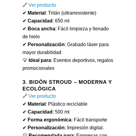
🔗
Ver producto
✔
Material
: Tritán (ultrarresistente)
✔
Capacidad
: 650 ml
✔
Boca ancha
: Fácil limpieza y llenado
de hielo
✔
Personalización
: Grabado láser para
mayor durabilidad
💡
Ideal para
: Eventos deportivos, regalos
promocionales
3. BIDÓN STROUD – MODERNA Y
ECOLÓGICA
🔗
Ver producto
✔
Material
: Plástico reciclable
✔
Capacidad
: 500 ml
✔
Forma ergonómica
: Fácil transporte
✔
Personalización
: Impresión digital.
💡
Recomendada para
: Empresas con