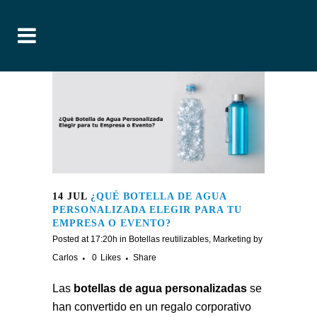
14 JUL
¿QUÉ BOTELLA DE AGUA
PERSONALIZADA ELEGIR PARA TU
EMPRESA O EVENTO?
Posted at 17:20h
in
Botellas reutilizables
,
Marketing
by
Carlos
0
Likes
Share
Las
botellas de agua personalizadas
se
han convertido en un regalo corporativo