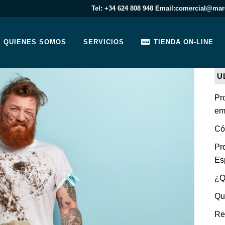
Tel: +34 624 808 948 Email:comercial@marc
QUIENES SOMOS
SERVICIOS
TIENDA ON-LINE
U
Pr
em
Có
Pr
Es
¿Q
Qu
Re