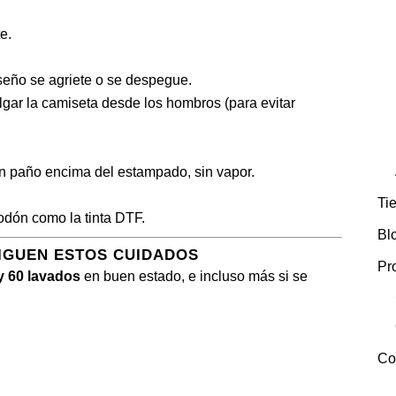
e.
seño se agriete o se despegue.
olgar la camiseta desde los hombros (para evitar
un paño encima del estampado, sin vapor.
Ti
odón como la tinta DTF.
Bl
SIGUEN ESTOS CUIDADOS
Pr
y 60 lavados
en buen estado, e incluso más si se
Co
SERIGRAFIA PARA EMPRESAS. TARIFAS PARA PROFESION