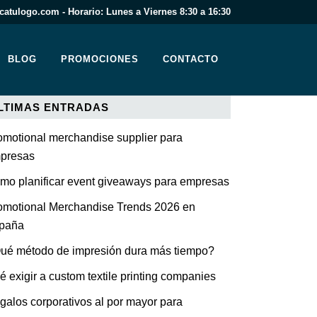
atulogo.com - Horario: Lunes a Viernes 8:30 a 16:30
BLOG
PROMOCIONES
CONTACTO
LTIMAS ENTRADAS
omotional merchandise supplier para
presas
mo planificar event giveaways para empresas
omotional Merchandise Trends 2026 en
paña
ué método de impresión dura más tiempo?
é exigir a custom textile printing companies
galos corporativos al por mayor para