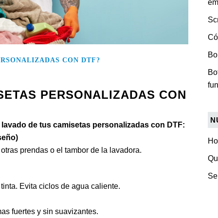
em
Sc
Có
Bo
ERSONALIZADAS CON DTF?
Bo
fu
SETAS PERSONALIZADAS CON
N
lavado de tus camisetas personalizadas con DTF:
seño)
H
 otras prendas o el tambor de la lavadora.
Qu
Se
tinta. Evita ciclos de agua caliente.
s fuertes y sin suavizantes.