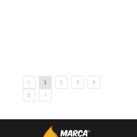
21 JULIO, 2026
IN
MARKETING
Bolígrafos
publicitarios
personalizados
eficaces
1
2
3
4
5